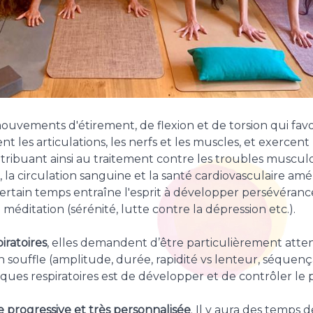
vements d'étirement, de flexion et de torsion qui favoris
tent les articulations, les nerfs et les muscles, et exercen
ntribuant ainsi au traitement contre les troubles muscul
, la circulation sanguine et la santé cardiovasculaire amé
ain temps entraîne l'esprit à développer persévérance
méditation (sérénité, lutte contre la dépression etc.).
iratoires
, elles demandent d’être particulièrement atten
souffle (amplitude, durée, rapidité vs lenteur, séquença
ques respiratoires est de développer et de contrôler le pr
 progressive et très personnalisée
. Il y aura des temps 