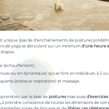
st unique (pas de d'enchaînements de postures prédéfin
ours de yoga se déroulent sur un minimum
d'une heure 
étapes:
ue (échauffement),
enues ou en dynamique) qui se font en individuel, à 2 ou 
nayama (pratique respiratoire) et massage.
prendrez, par le biais de
postures
mais aussi
d’exercices 
,
à prendre conscience de toutes les dimensions de votre
potentielles zones de blocage et de
libérer ces résistance