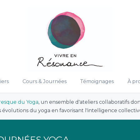
iers
Cours & Journées
Témoignages
À pr
resque du Yoga
, un ensemble d'ateliers collaboratifs dont
s évolutions du yoga en favorisant l'intelligence collecti
JOURNÉES YOGA